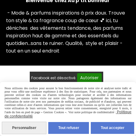
Bienvenue chez Au p’tit bonheur
- Mode & parfums inspirations à prix doux. Trouve
ton style & ta fragrance coup de cœur 💕 i
ci, tu
déniches des vêtements tendance, des parfums
inspiration haut de gamme et des essentiels du
quotidien...sans te ruiner. Qualité, style et plaisir -
tout en un seul endroit
Autoriser
Facebook est désactivé.
Nous utilisons des cookies pour assurer le bon fonctionnement de notre site et analyser notre trafic et
Mentions Légales
Conditions générales de vente
pour vous offrir une meilleure expérience à des fins de statistiques. Pour cela, nos partenaires et nous
peuvent utiliser des cookies ou d'autres technologies pour stocker et accéder à des informations
Politique de confidentialité
Gestion cookies
personnelles comme votre visite sur notre site. Nous partageons également des informations sur
l'utilisation de notre site avec nos partenaires de médias sociaux, de publicité et d'analyse, qui peuvent
Mon Compte
Créer un site e-commerce
combiner celles-ci avec d'autres informations que vous leur avez fournies ou qu'ils ont collectées lors de
votre utilisation de leurs services. Vous pouvez retirer votre consentement, enregistré pour 6 mois, à
Politique
l'aide du lien en pied de page « Gestion Cookies ». Voir notre politique de confidentialité :
de confidentialité
Personnaliser
Tout refuser
Tout accepter