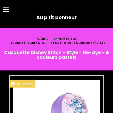
Panneau de gestion des cookies
Au p'tit bonheur
ACCUEIL
UNIVERS STITCH
CASQUETTE DISNEY STITCH - STYLE « TIE-DYE » & COULEURS PASTELS
Casquette Disney Stitch - Style « tie-dye » &
couleurs pastels
Nouveau