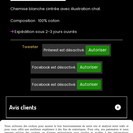
Chemise blanche cintrée avec illustration chat.
Composition : 100% coton.
Expédition sous 2-3 jours ouvrés
Tweeter
Autoriser
Pinterest est désactivé.
Autoriser
Facebook est désactivé.
Autoriser
Facebook est désactivé.
Avis clients
Nous utilisons des cookies pour assurer le bon fonctionnement de notre site et analyser notre trafic et
pour vous offrir une meilleure expérience à des fins de statistiques. Pour cela, nos partenaires et nous
peuvent utiliser des cookies ou d'autres technologies pour stocker et accéder à des informations