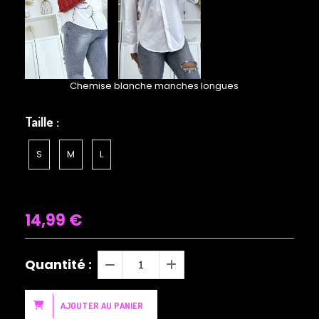
Chemise blanche manches longues
Taille :
S
M
L
14,99
€
Quantité :
AJOUTER AU PANIER