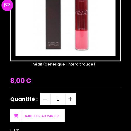
Inédit (generique l'interdit rouge)
8,00
€
Quantité :
AJOUTER AU PANIER
33 ml