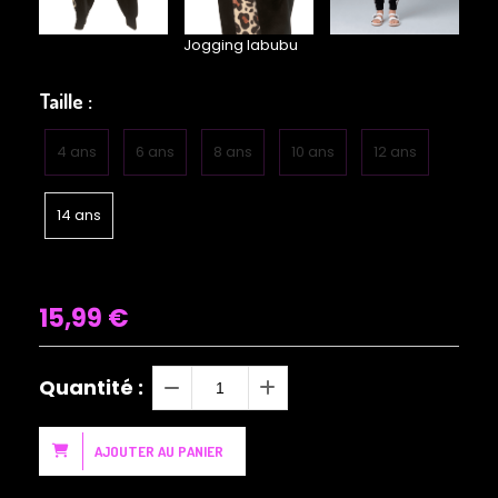
Jogging labubu
Taille :
4 ans
6 ans
8 ans
10 ans
12 ans
14 ans
15,99
€
Quantité :
AJOUTER AU PANIER