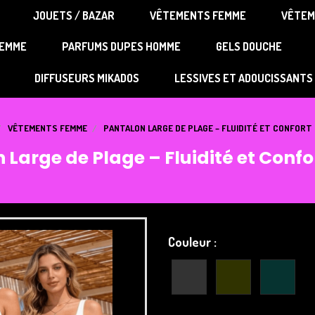
JOUETS / BAZAR
VÊTEMENTS FEMME
VÊTEM
Au p'tit bonheur
FEMME
PARFUMS DUPES HOMME
GELS DOUCHE
DIFFUSEURS MIKADOS
LESSIVES ET ADOUCISSANTS
VÊTEMENTS FEMME
PANTALON LARGE DE PLAGE – FLUIDITÉ ET CONFORT
 Large de Plage – Fluidité et Confor
Couleur :