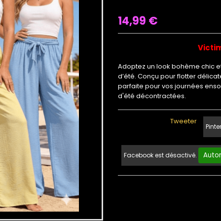
14,99
€
Victi
Adoptez un look bohème chic et
d’été. Conçu pour flotter délica
parfaite pour vos journées ensol
d'été décontractées.
Tweeter
Pinte
Autor
Facebook est désactivé.