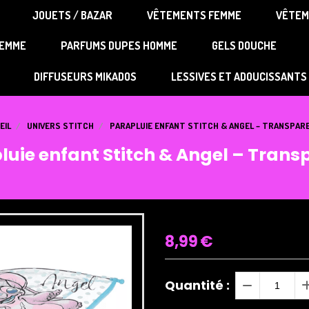
JOUETS / BAZAR
VÊTEMENTS FEMME
VÊTEM
Au p'tit bonheur
FEMME
PARFUMS DUPES HOMME
GELS DOUCHE
DIFFUSEURS MIKADOS
LESSIVES ET ADOUCISSANTS
EIL
UNIVERS STITCH
PARAPLUIE ENFANT STITCH & ANGEL – TRANSPA
luie enfant Stitch & Angel – Trans
8,99
€
Quantité :