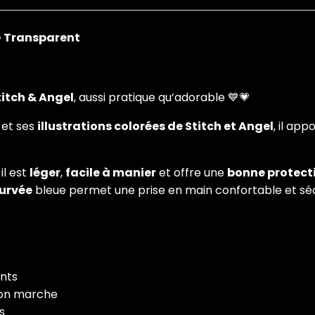
– Transparent
titch & Angel
, aussi pratique qu’adorable 💙💗
et ses
illustrations colorées de Stitch et Angel
, il ap
il est
léger
,
facile à manier
et offre une
bonne protecti
curvée
bleue permet une prise en main confortable et séc
ants
l’on marche
ns