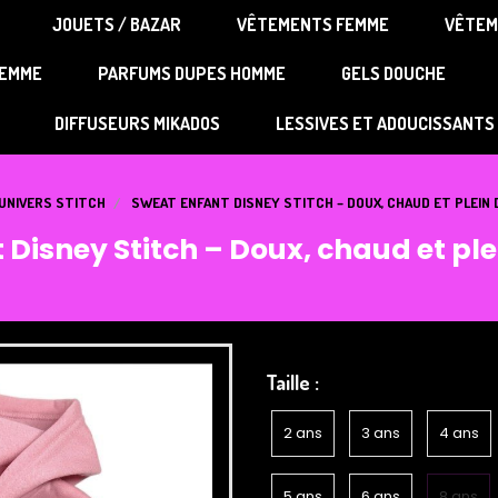
JOUETS / BAZAR
VÊTEMENTS FEMME
VÊTEM
Au p'tit bonheur
FEMME
PARFUMS DUPES HOMME
GELS DOUCHE
DIFFUSEURS MIKADOS
LESSIVES ET ADOUCISSANTS
UNIVERS STITCH
SWEAT ENFANT DISNEY STITCH – DOUX, CHAUD ET PLEIN D
Disney Stitch – Doux, chaud et ple
Taille :
2 ans
3 ans
4 ans
5 ans
6 ans
8 ans