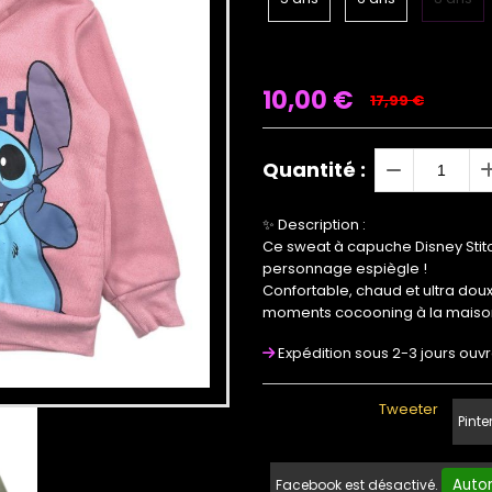
10,00
€
17,99 €
Quantité :
✨ Description :
Ce sweat à capuche Disney Stitch
personnage espiègle !
Confortable, chaud et ultra doux,
moments cocooning à la maiso
Expédition sous 2-3 jours ouv
Tweeter
Pinte
Autor
Facebook est désactivé.