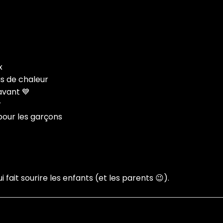
x
s de chaleur
avant 💙
r
 pour les garçons
 fait sourire les enfants (et les parents 😉).